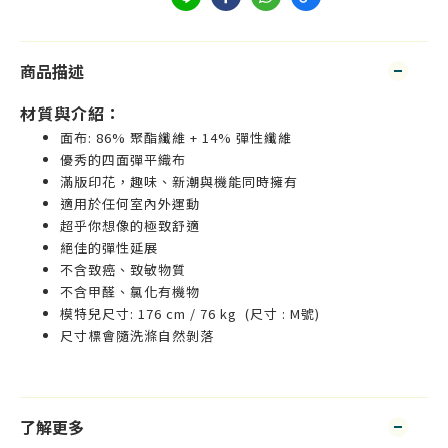
商品描述
材質與介紹：
面布: 86% 聚酯纖維 + 14% 彈性纖維
優秀的四面彈平織布
滿版印花，趣味、新潮與機能同時擁有
適用於任何室內外運動
超乎你想像的極致舒適
絕佳的彈性延展
不含致癌、致敏物質
不含甲醛、氯化有機物
模特兒尺寸: 176 cm / 76 kg (尺寸 : M號)
尺寸標會隨洗滌自然剝落
了解更多