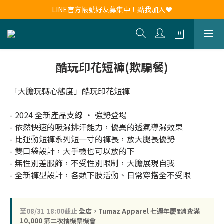
新會員註冊送30元購物金！現領現用！
LINE官方帳號好友募集中！點我加入❤
新會員註冊送30元購物金！現領現用！
酷玩印花短褲(欺騙餐)
「大膽玩轉心態度」酷玩印花短褲
- 2024 全新產品支線 ‧ 強勢登場
- 依然快速的吸濕排汗能力，優異的透氣導濕效果
- 比運動短褲系列短一寸的褲長，放大腿長優勢
- 雙口袋設計，大手機也可以放的下
- 無性別差服飾，不受性別限制，大膽展現自我
- 全新褲型設計，各類下肢活動、日常穿搭全不受限
至
08/31 18:00
截止
全店，Tumaz Apparel 七週年慶❣️消費滿
10,000 第二次抽機票機會