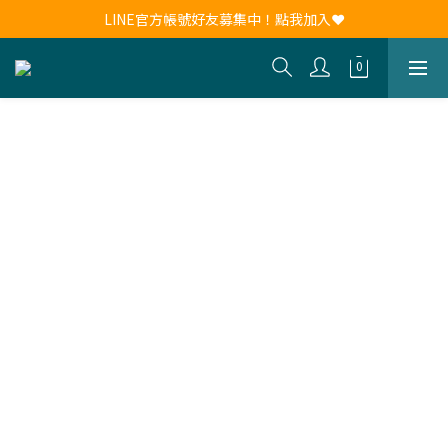
新會員註冊送30元購物金！現領現用！
LINE官方帳號好友募集中！點我加入❤
新會員註冊送30元購物金！現領現用！