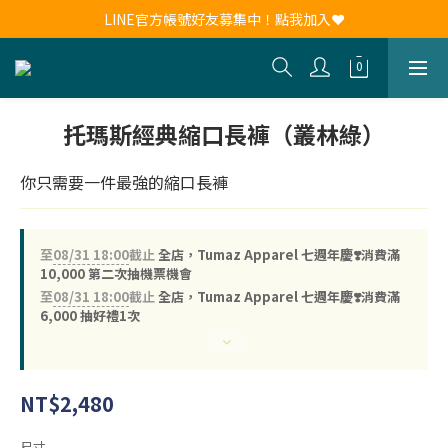
新會員註冊送30元購物金！現領現用！
LINE官方帳號好友募集中！點我加入❤
新會員註冊送30元購物金！現領現用！
托瑪斯經典縮口長褲（叢林綠）
你只需要一件最強的縮口長褲
至
08/31 18:00
截止
全店，Tumaz Apparel 七週年慶❣️消費滿
10,000 第二次抽機票機會
至
08/31 18:00
截止
全店，Tumaz Apparel 七週年慶❣️消費滿
6,000 抽好禮1次
NT$2,480
尺寸