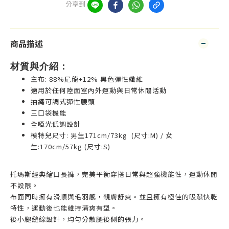
分享到
商品描述
材質與介紹：
主布: 88%尼龍+12% 黑色彈性纖維
適用於任何陸面室內外運動與日常休閒活動
抽繩可調式彈性腰頭
三口袋機能
全啞光低調設計
模特兒尺寸: 男生171cm/73kg (尺寸:M) / 女
生:170cm/57kg (尺寸:S)
托瑪斯經典縮口長褲，完美平衡穿搭日常與超強機能性，運動休閒
不設限。
布面同時擁有滑順與毛羽感，親膚舒爽。並且擁有極佳的吸濕快乾
特性，運動後也能維持清爽有型。
後小腿縫線設計，均勻分散腿後側的張力。