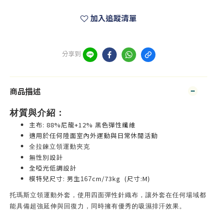
加入追蹤清單
分享到
商品描述
材質與介紹：
主布: 88%尼龍+12% 黑色彈性纖維
適用於任何陸面室內外運動與日常休閒活動
全拉鍊立領運動夾克
無性別設計
全啞光低調設計
模特兒尺寸: 男生
cm/73kg (尺寸:M)
167
托瑪斯立領運動外套，使用
四面
彈性針織布，
讓外套在任何場域都
能具備超強延伸與回復力，
同時擁有優秀的吸濕排汗效果。