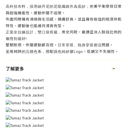
完美平衡穿搭日常
布料，採用
；
高科技
細丹尼的尼龍纖維作為底紗
與
超強機能性，運動休閒不設限。
布面同時擁有滑順與毛羽感，親膚舒爽。
並且擁有極佳的吸濕快乾
特性，運動後也能維持清爽有型。
男女同款，
最適亞洲人肢段比例的
正面全拉鍊設計，雙口袋剪裁，
無性別設計!
堅韌耐用，休閒運動都百搭，
問題。
日常穿搭、熱身穿搭都沒
呈現純粹
系
搭配
，低調又不失個性。
的
沉穩色
，
跳色純矽膠Logo
了解更多