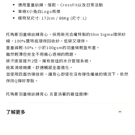
適用重量訓練、慢跑、CrossFit以及日常活動
軍綠X小兔白Logo熊標
模特兒尺寸: 172cm / 86Kg (尺寸: L)
托瑪斯羽量級訓練背心，採用新光合纖特製的Shin Sigma環保紗
線，100%寶特瓶環保回收紗，低碳又環保。
重量減輕-50%，小於100gsm的羽量級輕盈布重。
雖然輕薄但完全不用擔心透視的問題。
排汗速度提升2倍，擁有極佳的水分管理系統。
極其滑順親膚，舒適觸感全面進化。
並使用四面仿彈技術，讓背心即使在沒有彈性纖維的情況下，依然
保持Q彈好穿脫。
托瑪斯羽量級訓練背心 炎夏消暑的最佳選擇!
了解更多