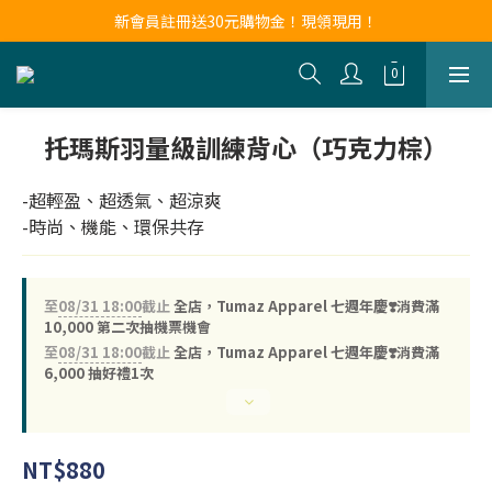
新會員註冊送30元購物金！現領現用！
新會員註冊送30元購物金！現領現用！
LINE官方帳號好友募集中！點我加入❤
新會員註冊送30元購物金！現領現用！
托瑪斯羽量級訓練背心（巧克力棕）
-超輕盈、超透氣、超涼爽
-時尚、機能、環保共存
至
08/31 18:00
截止
全店，Tumaz Apparel 七週年慶❣️消費滿
10,000 第二次抽機票機會
至
08/31 18:00
截止
全店，Tumaz Apparel 七週年慶❣️消費滿
6,000 抽好禮1次
NT$880