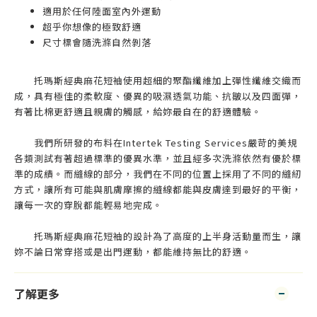
適用於任何陸面室內外運動
超乎你想像的極致舒適
尺寸標會隨洗滌自然剝落
托瑪斯經典麻花短袖使用超細的聚酯纖維加上彈性纖維交織而
成，具有極佳的柔軟度、優異的吸濕透氣功能、抗皺以及四面彈，
有著比棉更舒適且親膚的觸感，給妳最自在的舒適體驗。
我們所研發的布料在Intertek Testing Services嚴苛的美規
各類測試有著超過標準的優異水準，並且經多次洗滌依然有優於標
準的成績。而縫線的部分，我們在不同的位置上採用了不同的縫紉
方式，讓所有可能與肌膚摩擦的縫線都能與皮膚達到最好的平衡，
讓每一次的穿脫都能輕易地完成。
托瑪斯經典麻花短袖的設計為了高度的上半身活動量而生，讓
妳不論日常穿搭或是出門運動，都能維持無比的舒適。
了解更多