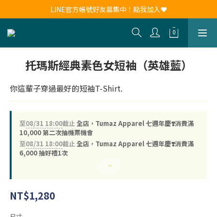
新會員註冊送30元購物金！現領現用！
LINE官方帳號好友募集中！點我加入❤
新會員註冊送30元購物金！現領現用！
托瑪斯經典素色女短袖（英雄藍）
你這輩子穿過最好的短袖T-Shirt.
至
08/31 18:00
截止
全店，Tumaz Apparel 七週年慶❣️消費滿
10,000 第二次抽機票機會
至
08/31 18:00
截止
全店，Tumaz Apparel 七週年慶❣️消費滿
6,000 抽好禮1次
NT$1,280
尺寸