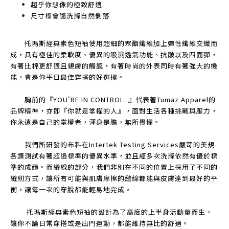
超乎你想像的極致舒適
尺寸標會隨洗滌自然剝落
托瑪斯經典素色短袖使用超細的聚酯纖維加上彈性纖維交織而
成，具有極佳的柔軟度、優異的吸濕透氣功能、抗皺以及四面彈，
有著比棉更舒適且親膚的觸感，有著時尚的外表同時有著強大的機
能，會是你平日最佳穿搭的好選擇。
胸前的『YOU'RE IN CONTROL. 』代表著Tumaz Apparel的
品牌精神，亦即『你就是掌權的人』，面對生活各種挑戰與壓力，
你永遠是自己的掌權者，渾身是膽，無所畏懼。
我們所研發的布料在Intertek Testing Services嚴苛的美規
各類測試有著超過標準的優異水準，並且經多次洗滌依然有優於標
準的成績。而縫線的部分，我們非別在不同的位置上採用了不同的
縫紉方式，讓所有可能與肌膚摩擦的縫線都能與皮膚達到最好的平
衡，讓每一次的穿脫都能輕易地完成。
托瑪斯經典素色短袖的設計為了高度的上半身活動量而生，
讓你不論日常穿搭或是出門運動，都能維持無比的舒適。