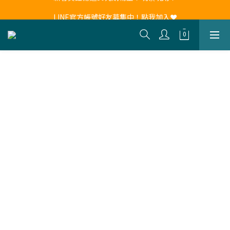
新會員註冊送30元購物金！現領現用！
LINE官方帳號好友募集中！點我加入❤
新會員註冊送30元購物金！現領現用！