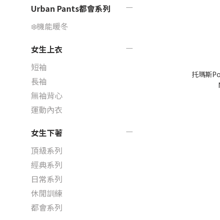
Urban Pants都會系列
❄️機能暖冬
女生上衣
短袖
托瑪斯P
長袖
無袖背心
運動內衣
女生下著
頂級系列
經典系列
日常系列
休閒訓練
都會系列