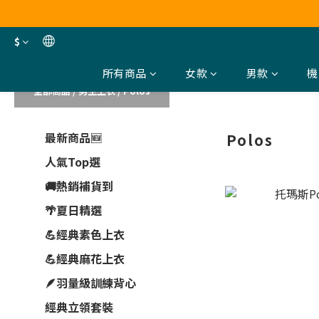
$
所有商品
女款
男款
機
全部商品
/
男生上衣
/
Polos
最新商品🆕
Polos
人氣Top選
🚚熱銷補貨到
🌴夏日精選
💪經典素色上衣
💪經典麻花上衣
🪶羽量級訓練背心
經典立領套裝