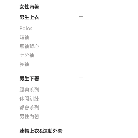
女性內著
男生上衣
Polos
短袖
無袖背心
七分袖
長袖
男生下著
經典系列
休閒訓練
都會系列
男性內著
連帽上衣&運動外套