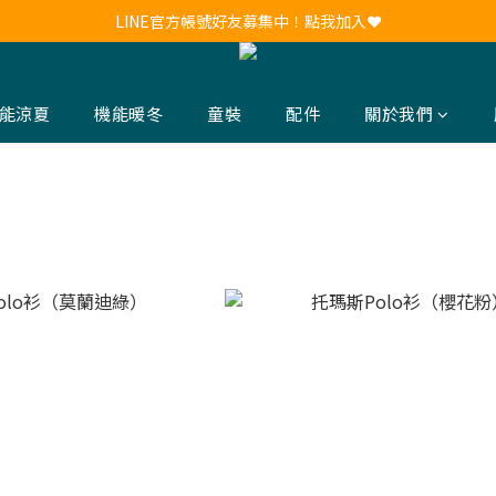
新會員註冊送30元購物金！現領現用！
LINE官方帳號好友募集中！點我加入❤
新會員註冊送30元購物金！現領現用！
能涼夏
機能暖冬
童裝
配件
關於我們