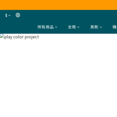
$
所有商品
女款
男款
機