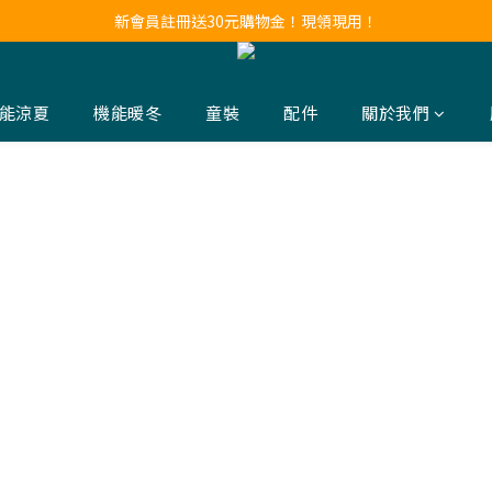
新會員註冊送30元購物金！現領現用！
新會員註冊送30元購物金！現領現用！
LINE官方帳號好友募集中！點我加入❤
新會員註冊送30元購物金！現領現用！
能涼夏
機能暖冬
童裝
配件
關於我們