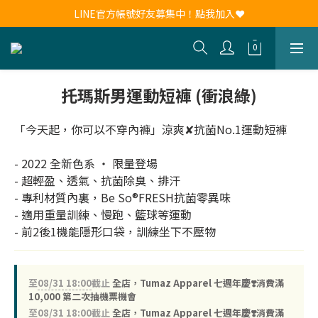
新會員註冊送30元購物金！現領現用！
LINE官方帳號好友募集中！點我加入❤
新會員註冊送30元購物金！現領現用！
托瑪斯男運動短褲 (衝浪綠)
「今天起，你可以不穿內褲」涼爽✘抗菌No.1運動短褲
- 2022 全新色系 ‧ 限量登場
- 超輕盈、透氣、抗菌除臭、排汗
- 專利材質內裏，Be So®FRESH抗菌零異味
- 適用重量訓練、慢跑、籃球等運動
- 前2後1機能隱形口袋，訓練坐下不壓物
至
08/31 18:00
截止
全店，Tumaz Apparel 七週年慶❣️消費滿
10,000 第二次抽機票機會
至
08/31 18:00
截止
全店，Tumaz Apparel 七週年慶❣️消費滿