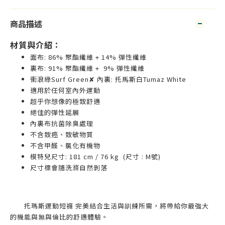
商品描述
材質與介紹：
面布: 86% 聚酯纖維 + 14% 彈性纖維
裏布: 91% 聚酯纖維 + 9% 彈性纖維
衝浪綠Surf Green✘ 內裏: 托馬斯白Tumaz White
適用於任何室內外運動
超乎你想像的極致舒適
絕佳的彈性延展
內裏布抗菌除臭處理
不含致癌、致敏物質
不含甲醛、氯化有機物
模特兒尺寸: 181 cm / 76 kg (尺寸 : M號)
尺寸標會隨洗滌自然剝落
托瑪斯運動短褲 完美結合生活與訓練所需，將帶給你最強大
的機能與無與倫比的舒適體驗。