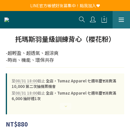
新會員註冊送30元購物金！現領現用！
LINE官方帳號好友募集中！點我加入❤
新會員註冊送30元購物金！現領現用！
托瑪斯羽量級訓練背心（櫻花粉）
-超輕盈、超透氣、超涼爽
-時尚、機能、環保共存
至
08/31 18:00
截止
全店，Tumaz Apparel 七週年慶❣️消費滿
10,000 第二次抽機票機會
至
08/31 18:00
截止
全店，Tumaz Apparel 七週年慶❣️消費滿
6,000 抽好禮1次
NT$880