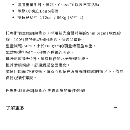
適用重量訓練、慢跑、CrossFit以及日常活動
軍綠X小兔白Logo熊標
模特兒尺寸: 172cm / 86Kg (尺寸: L)
托瑪斯羽量級訓練背心，採用新光合纖特製的Shin Sigma環保紗
線，100%寶特瓶環保回收紗，低碳又環保。
重量減輕-50%，小於100gsm的羽量級輕盈布重。
雖然輕薄但完全不用擔心透視的問題。
排汗速度提升2倍，擁有極佳的水分管理系統。
極其滑順親膚，舒適觸感全面進化。
並使用四面仿彈技術，讓背心即使在沒有彈性纖維的情況下，依然
保持Q彈好穿脫。
托瑪斯羽量級訓練背心 炎夏消暑的最佳選擇!
了解更多