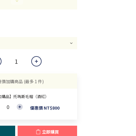
惠價加購商品
(最多 1 件)
加購品】托瑪斯毛帽（酒紅）
優惠價 NT$800
立即購買