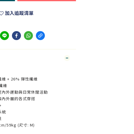
加入追蹤清單
纖維 + 26% 彈性纖維
酯纖維
室內外運動與日常休閒活動
與內外層的各式穿搭
+
系統
性
m/59kg (尺寸: M)