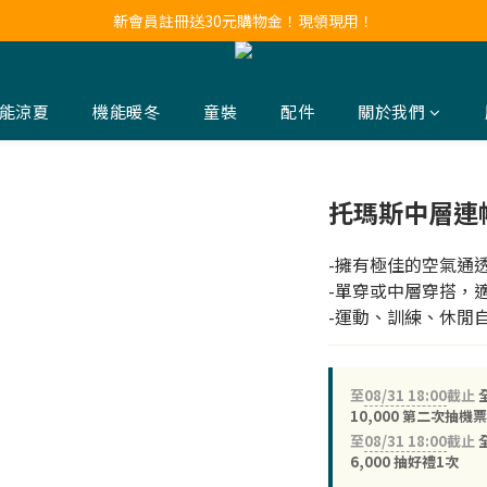
新會員註冊送30元購物金！現領現用！
新會員註冊送30元購物金！現領現用！
LINE官方帳號好友募集中！點我加入❤
新會員註冊送30元購物金！現領現用！
能涼夏
機能暖冬
童裝
配件
關於我們
托瑪斯中層連
-擁有極佳的空氣通
-單穿或中層穿搭，
-運動、訓練、休閒
至
08/31 18:00
截止
全
10,000 第二次抽機
至
08/31 18:00
截止
全
6,000 抽好禮1次