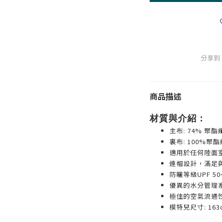
分享到
商品描述
材質與介紹：
主布: 74% 聚酯
裏布: 100%聚
適用於任何陸面
連帽設計，滿足
防曬等級UPF 50
優異的水分管理
極佳的空氣流通
模特兒尺寸: 163c