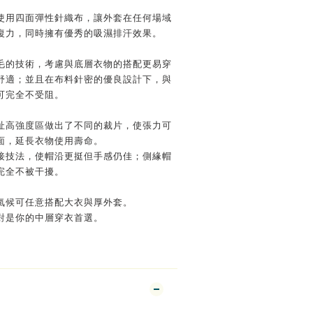
使用
四面
彈性針織布，讓外套在任何場域
復力，同時擁有優秀的吸濕排汗效果。
毛的技術，考慮與底層衣物的搭配更易穿
舒適；並且
在布料針密的優良設計下，與
可完全不受阻
。
扯高強度區做出了不同的裁片，使張力可
面，延長衣物使用壽命。
接技法，使帽沿更挺但手感仍佳；側緣帽
完全不被干擾。
氣候可任意搭配大衣與厚外套。
對是你的中層穿衣首選。