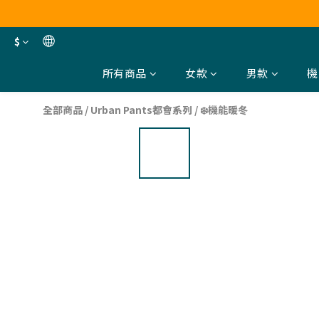
$
所有商品
女款
男款
機
全部商品
/
Urban Pants都會系列
/
❄️機能暖冬