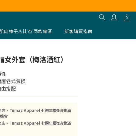
肌肉棒子💪比杰 同款專區
新客購買指南
立即購買
帽女外套（梅洛酒紅）
透性
適應各式氣候
自由搭配
店，Tumaz Apparel 七週年慶❣️消費滿
票機會
店，Tumaz Apparel 七週年慶❣️消費滿