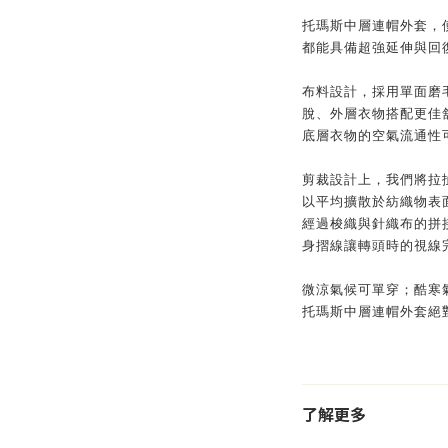
托瑪斯中層連帽外套，
都能具備超強延伸與回
布料設計，採用單面磨
脫、外層衣物搭配更佳
底層衣物的空氣流通性
剪裁設計上，我們將拉
以平均擴散於紡織物表
經過梭織與針織布的拼
身摺線讓轉頭時的視線
微涼氣候可單穿；酷寒
托瑪斯中層連帽外套絕
了解更多