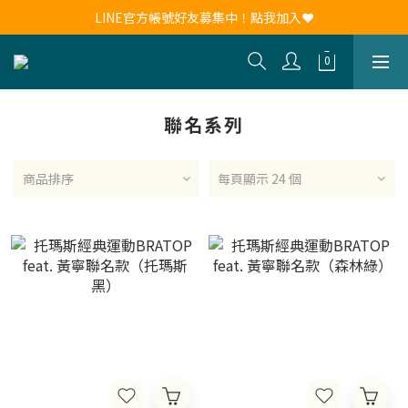
新會員註冊送30元購物金！現領現用！
LINE官方帳號好友募集中！點我加入❤
新會員註冊送30元購物金！現領現用！
聯名系列
商品排序
每頁顯示 24 個